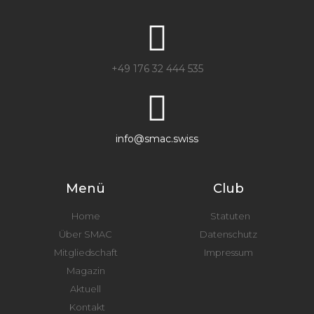
+49 176 32 444 535
info@smac.swiss
Menü
Club
Home
Statuten
Über SMAC
Datenschutz
Mitgliedschaft
Impressum
Magazin
Aktuell
Kontakt