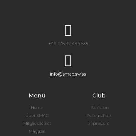
+49 176 32 444 535
info@smac.swiss
Menü
Club
Home
Statuten
Über SMAC
Datenschutz
Mitgliedschaft
Impressum
Magazin