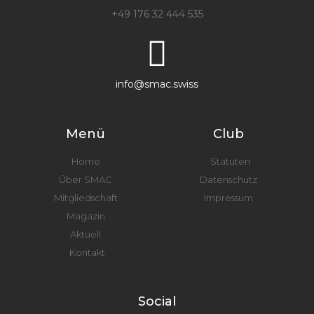
+49 176 32 444 535
info@smac.swiss
Menü
Club
Home
Statuten
Über SMAC
Datenschutz
Mitgliedschaft
Impressum
Magazin
Aktuell
Kontakt
Social