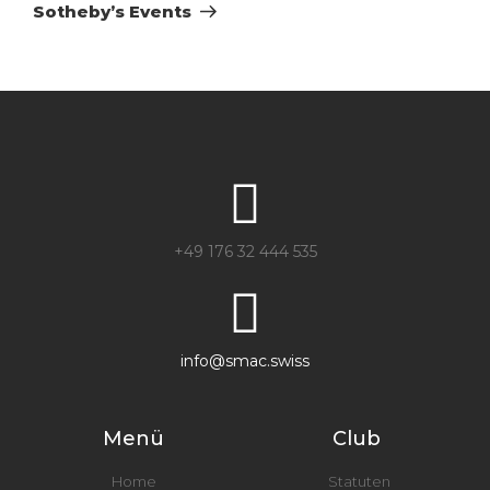
Sotheby’s Events
+49 176 32 444 535
info@smac.swiss
Menü
Club
Home
Statuten