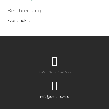
Beschreibung
Event Ticket
+49 176 32 444 535
info@smac.swiss